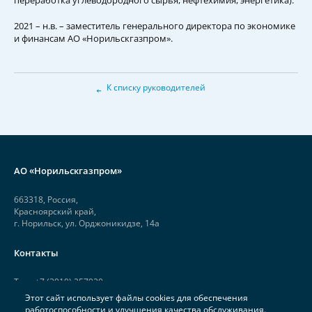
2021 – н.в. – заместитель генерального директора по экономике
и финансам АО «Норильскгазпром».
←
К списку руководителей
АО «Норильскгазпром»
663318, Россия,
Красноярский край,
г. Норильск, ул. Орджоникидзе, 14а
Контакты
Тел.: +7 (3919) 257920
Этот сайт использует файлы cookies для обеспечения
Факс: +7 (3919) 257926
работоспособности и улучшения качества обслуживания.