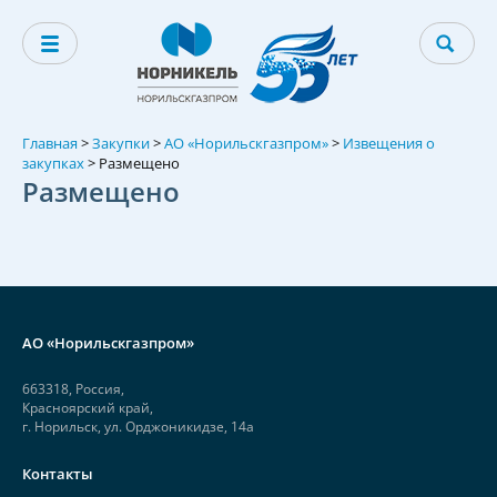
Главная
>
Закупки
>
АО «Норильскгазпром»
>
Извещения о
закупках
>
Размещено
Размещено
АО «Норильскгазпром»
663318, Россия,
Красноярский край,
г. Норильск, ул. Орджоникидзе, 14а
Контакты