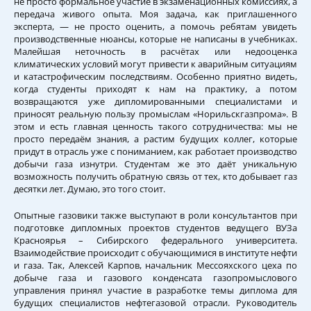
не просто формальное участие в экзаменационных комиссиях, а
передача живого опыта. Моя задача, как приглашенного
эксперта, — не просто оценить, а помочь ребятам увидеть
производственные нюансы, которые не написаны в учебниках.
Малейшая неточность в расчётах или недооценка
климатических условий могут привести к аварийным ситуациям
и катастрофическим последствиям. Особенно приятно видеть,
когда студенты приходят к нам на практику, а потом
возвращаются уже дипломированными специалистами и
приносят реальную пользу промыслам «Норильскгазпрома». В
этом и есть главная ценность такого сотрудничества: мы не
просто передаём знания, а растим будущих коллег, которые
придут в отрасль уже с пониманием, как работает производство
добычи газа изнутри. Студентам же это даёт уникальную
возможность получить обратную связь от тех, кто добывает газ
десятки лет. Думаю, это того стоит.
Опытные газовики также выступают в роли консультантов при
подготовке дипломных проектов студентов ведущего ВУЗа
Красноярья – Сибирского федерального университета.
Взаимодействие происходит с обучающимися в институте нефти
и газа. Так, Алексей Карпов, начальник Мессояхского цеха по
добыче газа и газового конденсата газопромыслового
управления принял участие в разработке темы диплома для
будущих специалистов нефтегазовой отрасли. Руководитель