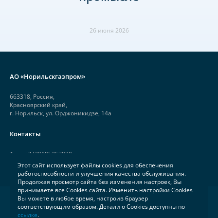
26 июня 2026
АО «Норильскгазпром»
663318, Россия,
Красноярский край,
г. Норильск, ул. Орджоникидзе, 14а
Контакты
Тел.: +7 (3919) 257920
Этот сайт использует файлы cookies для обеспечения
Факс: +7 (3919) 257926
работоспособности и улучшения качества обслуживания.
Продолжая просмотр сайта без изменения настроек, Вы
принимаете все Cookies сайта. Изменить настройки Cookies
Вы можете в любое время, настроив браузер
2006—2026 АО «Норильскгазпром»
Карта сайта
соответствующим образом. Детали о Cookies доступны по
ссылке
.