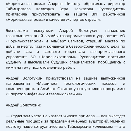
«Норильскгазпрома» Андрею Чистову обратилась директор
Таймырского колледжа Вера Черкасова. Руководитель
пригласила присутствовать на защите ВКР работников
«Норильскгазпрома» в качестве экспертов отрасли.
Экспертами выступили Андрей Золотухин, начальник
газокомпрессорной службы газопромыслового управления АО
«Норильскгазпром» и Альберт Сагитов, старший мастер по
добыче нефти, газа и конденсата Северо-Соленинского цеха по
добыче газа и газового конденсата газопромыслового
управления АО «Норильскгазпром». Руководители посетили
Дудинку и выслушали будущих специалистов, пообщались с
ними на тему подготовленных работ.
Андрей Золотухин присутствовал на защите выпускников
направления «Машинист технологических насосов и
компрессоров», а Альберт Сагитов у выпускников программы
«Оператор нефтяных и газовых скважин».
Андрей Золотухин:
— Студентам часто не хватает живого примера — как выглядят
реальные процессы за пределами учебных аудиторий. Именно
поэтому наше сотрудничество с Таймырским колледжем — это