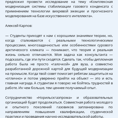
предложил провести исследование на тему «Комплексная
модернизация системы стабилизации газового конденсата с
применением технологии вихревой эжекции и прогнозного
моделирования на базе искусственного интеллекта».
Алексей Карпов:
— Студенты приходят к нам с хорошими знаниями теории, но,
когда сталкиваются с реальными технологическими
процессами, многозадачностью или особенностями сурового
арктического климата — понимают, что теория и реальная
жизнь сильно отличаются. Моя задача как консультанта —
подсказать, где эти пути сходятся. Сделать так, чтобы дипломная
работа была не просто «галочкой» для вуза, а совместно
разработанной дорожной картой для будущей модернизации
на промысле. Когда твой совет помогает ребятам защититься на
«отлично» и потом уверенно прийти на объект — это и есть
главная награда. А студентам я говорю: не бойтесь трудностей в
работе. Их чем больше, тем ценнее получаемый опыт.
Сотрудничество «Норильскгазпрома» и образовательных
организаций будет продолжаться. Совместная работа молодого
и опытного поколений газовиков запланирована по
направлениям повышения квалификации, студенческой
практики и проведения научно-исследовательской работы.