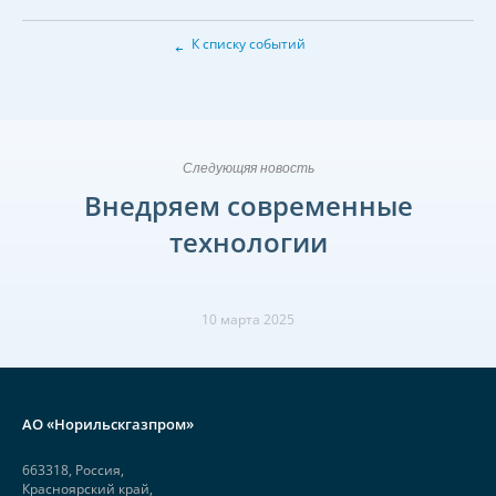
←
К списку событий
Следующяя новость
Внедряем современные
технологии
10 марта 2025
АО «Норильскгазпром»
663318, Россия,
Красноярский край,